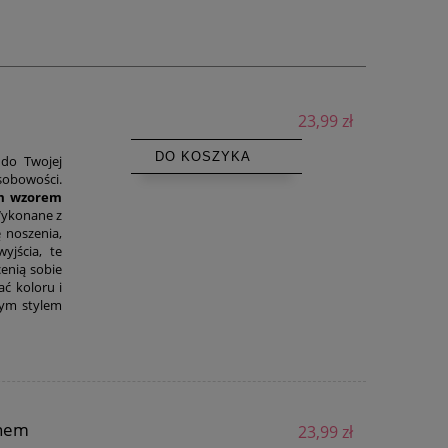
23,99 zł
DO KOSZYKA
do Twojej
obowości.
ym wzorem
Wykonane z
 noszenia,
yjścia, te
enią sobie
ać koloru i
nym stylem
onem
23,99 zł