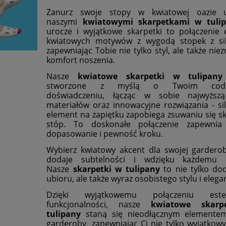
Zanurz swoje stopy w kwiatowej oazie 
naszymi
kwiatowymi skarpetkami w tuli
urocze i wyjątkowe skarpetki to połączenie e
kwiatowych motywów z wygodą stopek z si
zapewniając Tobie nie tylko styl, ale także ni
komfort noszenia.
Nasze
kwiatowe skarpetki w tulipany
stworzone z myślą o Twoim codz
doświadczeniu, łącząc w sobie najwyższą
materiałów oraz innowacyjne rozwiązania - si
element na zapiętku zapobiega zsuwaniu się sk
stóp. To doskonałe połączenie zapewnia 
dopasowanie i pewność kroku.
Wybierz kwiatowy akcent dla swojej garderob
dodaje subtelności i wdzięku każdemu k
Nasze
skarpetki w tulipany
to nie tylko do
ubioru, ale także wyraz osobistego stylu i elegan
Dzięki wyjątkowemu połączeniu este
funkcjonalności, nasze
kwiatowe skarp
tulipany
staną się nieodłącznym elementem
garderoby, zapewniając Ci nie tylko wyjątkowy