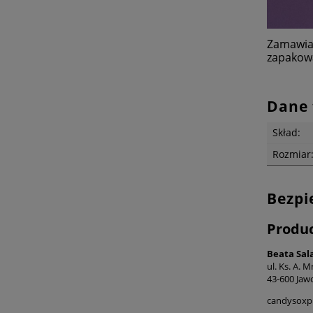
Zamawia
zapakowa
Dane 
Skład:
Rozmiar
Bezpi
Produ
Beata Sa
ul. Ks. A. 
43-600 Jaw
candysoxp