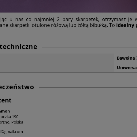
jąc u nas co najmniej 2 pary skarpetek, otrzymasz je 
ne skarpetki otulone różową lub żółtą bibułką. To
idealny 
techniczne
Bawełna 
:
Uniwersa
eczeństwo
cent
lamon
Mroczka 190
orzno, Polska
l@gmail.com