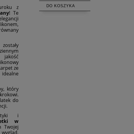
DO KOSZYKA
uroku z
pany
! Te
legancji
likonem,
ezrównany
zostały
iennym
 jakość
likonowy
arpet ze
idealne
y, który
rokowi.
datek do
cji.
tyki i
etki w
 Twojej
 wygląd,