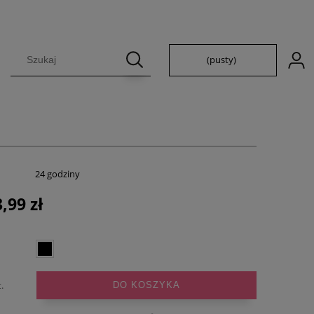
(pusty)
:
24 godziny
,99 zł
.
DO KOSZYKA