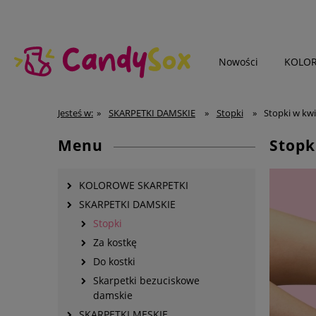
Nowości
KOLOR
SKARPETKI MĘSKIE
Jesteś w:
»
SKARPETKI DAMSKIE
»
Stopki
»
Stopki w kwi
Menu
Stopk
KOLOROWE SKARPETKI
SKARPETKI DAMSKIE
Stopki
Za kostkę
Do kostki
Skarpetki bezuciskowe
damskie
SKARPETKI MĘSKIE