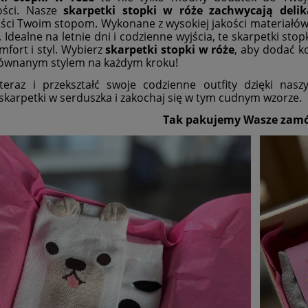
ści. Nasze
skarpetki stopki w róże zachwycają del
ści Twoim stopom. Wykonane z wysokiej jakości materiałów, 
. Idealne na letnie dni i codzienne wyjścia, te skarpetki s
mfort i styl. Wybierz
skarpetki stopki w róże
, aby dodać k
równanym stylem na każdym kroku!
eraz i przekształć swoje codzienne outfity dzięki nasz
skarpetki w serduszka
i zakochaj się w tym cudnym wzorze.
Tak pakujemy Wasze zamó