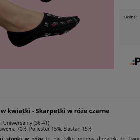
Ocena:
 w kwiatki - Skarpetki w róże czarne
r:
Uniwersalny (36-41)
awełna 70%, Poliester 15%, Elastan 15%
ki stopki w róże
to nie tylko modny dodatek do Twojej