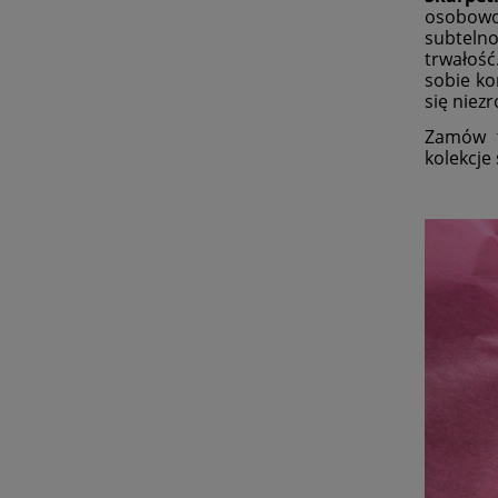
osobowo
subtelno
trwałość
sobie ko
się niez
Zamów t
kolekcje