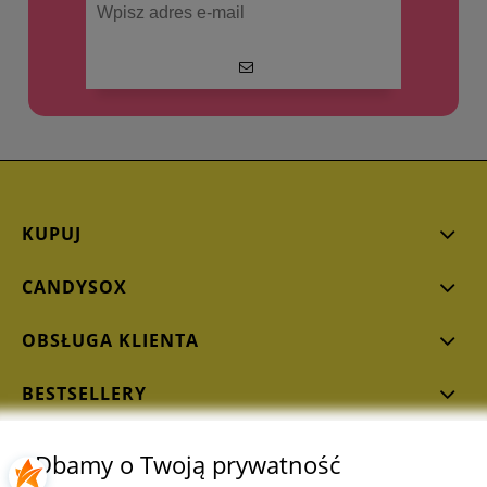
KUPUJ
CANDYSOX
OBSŁUGA KLIENTA
BESTSELLERY
Dbamy o Twoją prywatność