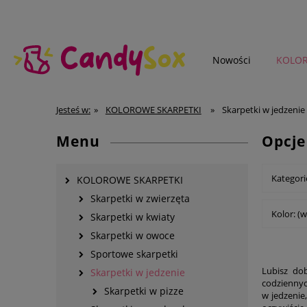
Nowości
KOLOR
SKARPETKI MĘSKIE
Jesteś w:
»
KOLOROWE SKARPETKI
»
Skarpetki w jedzenie
Menu
Opcje
Kategori
KOLOROWE SKARPETKI
Skarpetki w zwierzęta
Kolor: (w
Skarpetki w kwiaty
Skarpetki w owoce
Sportowe skarpetki
Lubisz dob
Skarpetki w jedzenie
codziennyc
Skarpetki w pizze
w jedzenie