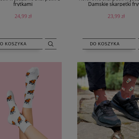
frytkami
Damskie skarpetki fry
24,99 zł
23,99 zł
O KOSZYKA
DO KOSZYKA