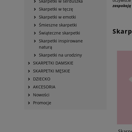
oczywiści
Skarpetki w serduszka
zaspokoją
Skarpetki w tęczę
Skarpetki w emotki
Śmieszne skarpetki
Skarp
Świąteczne skarpetki
Skarpetki inspirowane
naturą
Skarpetki na urodziny
SKARPETKI DAMSKIE
SKARPETKI MĘSKIE
DZIECKO
AKCESORIA
Nowości
Promocje
Skarpe