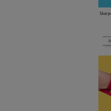
Skarp
D