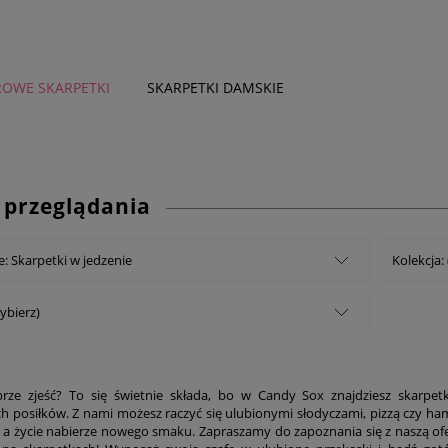
OWE SKARPETKI
SKARPETKI DAMSKIE
DZIECKO
więcej
 przeglądania
e: Skarpetki w jedzenie
Kolekcja:
ybierz)
rze zjeść? To się świetnie składa, bo w Candy Sox znajdziesz skarpet
h posiłków. Z nami możesz raczyć się ulubionymi słodyczami, pizzą czy ham
, a życie nabierze nowego smaku. Zapraszamy do zapoznania się z naszą ofe