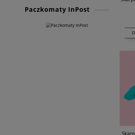
Paczkomaty InPost
D
Skarpe