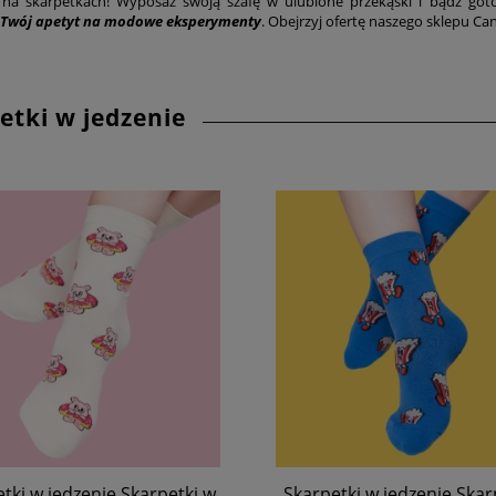
e na skarpetkach! Wyposaż swoją szafę w ulubione przekąski i bądź g
 Twój apetyt na modowe eksperymenty
. Obejrzyj ofertę naszego sklepu Ca
etki w jedzenie
tki w jedzenie Skarpetki w
Skarpetki w jedzenie Skar