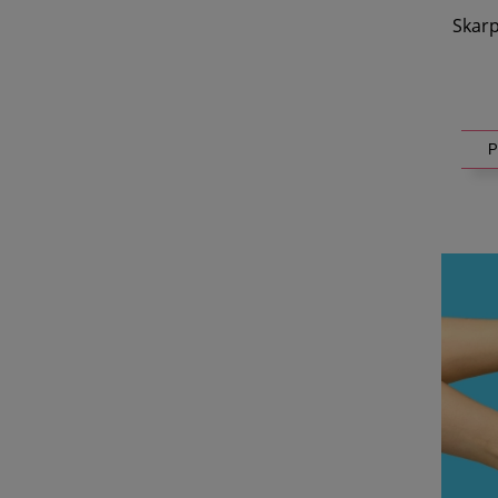
Skarp
P