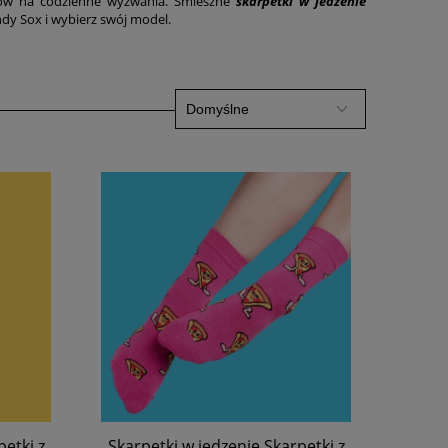
otów na codzienne wyzwania. Śmieszne
skarpetki w jedzenie
ndy Sox i wybierz swój model.
petki z
Skarpetki w jedzenie Skarpetki z