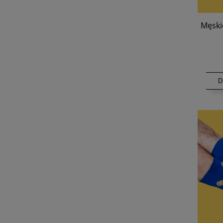
Męski
D