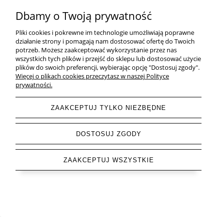
Dbamy o Twoją prywatność
Pliki cookies i pokrewne im technologie umożliwiają poprawne
działanie strony i pomagają nam dostosować ofertę do Twoich
potrzeb. Możesz zaakceptować wykorzystanie przez nas
wszystkich tych plików i przejść do sklepu lub dostosować użycie
plików do swoich preferencji, wybierając opcję "Dostosuj zgody".
Więcej o plikach cookies przeczytasz w naszej Polityce
prywatności.
ZAAKCEPTUJ TYLKO NIEZBĘDNE
DOSTOSUJ ZGODY
Skarpetki damskie za kostkę Bichon Frise -
kremowe
ZAAKCEPTUJ WSZYSTKIE
24,99 zł
DO KOSZYKA