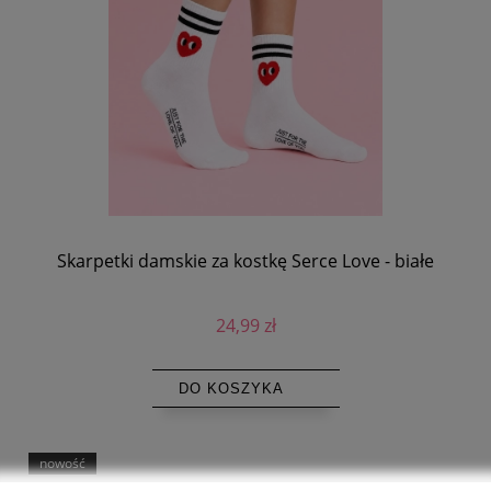
Skarpetki damskie za kostkę Serce Love - białe
24,99 zł
DO KOSZYKA
nowość