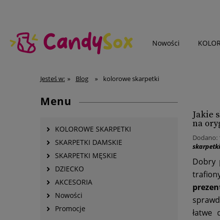
Nowości
KOLOR
SKARPETKI MĘSKIE
Jesteś w:
»
Blog
»
kolorowe skarpetki
Menu
Jakie 
na ory
KOLOROWE SKARPETKI
Dodano:
SKARPETKI DAMSKIE
skarpetk
SKARPETKI MĘSKIE
Dobry 
DZIECKO
trafio
AKCESORIA
prezen
Nowości
sprawdz
Promocje
łatwe 