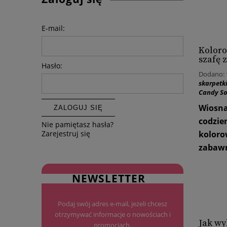
E-mail:
Koloro
szafę 
Hasło:
Dodano:
skarpetk
Candy S
Wiosna
ZALOGUJ SIĘ
codzie
Nie pamiętasz hasła?
koloro
Zarejestruj się
zabawn
NEWSLETTER
Podaj swój adres e-mail, jeżeli chcesz
otrzymywać informacje o nowościach i
Jak wy
promocjach.