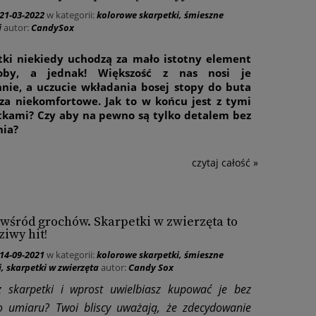
21-03-2022
w kategorii:
kolorowe skarpetki
,
śmieszne
i
autor:
CandySox
tki niekiedy uchodzą za mało istotny element
roby, a jednak! Większość z nas nosi je
nnie, a uczucie wkładania bosej stopy do buta
za niekomfortowe. Jak to w końcu jest z tymi
tkami? Czy aby na pewno są tylko detalem bez
nia?
czytaj całość »
wśród grochów. Skarpetki w zwierzęta to
iwy hit!
14-09-2021
w kategorii:
kolorowe skarpetki
,
śmieszne
i
,
skarpetki w zwierzęta
autor:
Candy Sox
z skarpetki i wprost uwielbiasz kupować je bez
o umiaru? Twoi bliscy uważają, że zdecydowanie