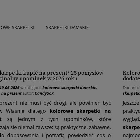
OWE SKARPETKI
SKARPETKI DAMSKIE
DZIECKO
więcej
skarpetki kupić na prezent? 25 pomysłów
Koloro
ginalny upominek w 2026 roku
dodate
19-06-2026
w kategorii:
kolorowe skarpetki damskie
,
Dodano:
i na prezent
autor:
CandySox
skarpetk
prezent nie musi być drogi, ale powinien być
Jeszcz
ny. Właśnie dlatego
kolorowe skarpetki na
prakty
t
są jednym z tych upominków, które
wygląd
ają się niemal zawsze: są praktyczne, zabawne,
skarp
do dopasowania i potrafią powiedzieć coś o
najmod