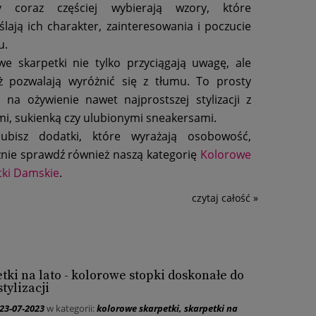
y coraz częściej wybierają wzory, które
lają ich charakter, zainteresowania i poczucie
u.
we skarpetki nie tylko przyciągają uwagę, ale
ż pozwalają wyróżnić się z tłumu. To prosty
 na ożywienie nawet najprostszej stylizacji z
i, sukienką czy ulubionymi sneakersami.
 lubisz dodatki, które wyrażają osobowość,
znie sprawdź również naszą kategorię
Kolorowe
tki Damskie
.
czytaj całość »
tki na lato - kolorowe stopki doskonałe do
tylizacji
23-07-2023
w kategorii:
kolorowe skarpetki
,
skarpetki na