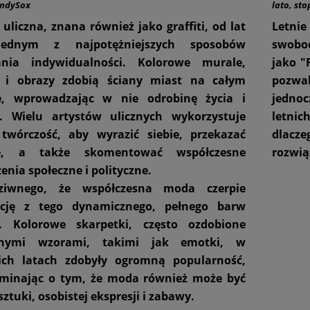
ndySox
lato
,
sto
 uliczna, znana również jako graffiti, od lat
Letnie
jednym z najpotężniejszych sposobów
swobod
ania indywidualności. Kolorowe murale,
jako "
y i obrazy zdobią ściany miast na całym
pozwal
ie, wprowadzając w nie odrobinę życia i
jednoc
i. Wielu artystów ulicznych wykorzystuje
letni
skarpetki w paski CRUSH
Śmieszne skarpetki - Skarpetki
lodami i kawą
twórczość, aby wyrazić siebie, przekazać
dlacz
e, a także skomentować współczesne
rozwią
24,99 zł
24,99 zł
enia społeczne i polityczne.
DO KOSZYKA
DO KOSZYKA
ziwnego, że współczesna moda czerpie
rację z tego dynamicznego, pełnego barw
a.
Kolorowe skarpetki
, często ozdobione
nymi wzorami, takimi jak emotki, w
ich latach zdobyły ogromną popularność,
minając o tym, że moda również może być
ztuki, osobistej ekspresji i zabawy.