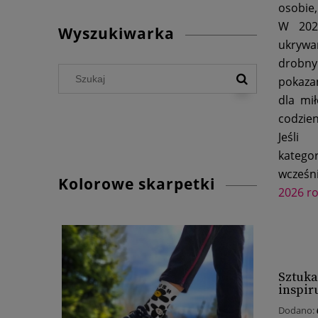
osobie,
W 2026
Wyszukiwarka
ukrywan
drobn
pokaza
dla mił
codzie
Jeśli
kateg
wcześn
Kolorowe skarpetki
2026 r
Sztuka
inspir
Dodano: