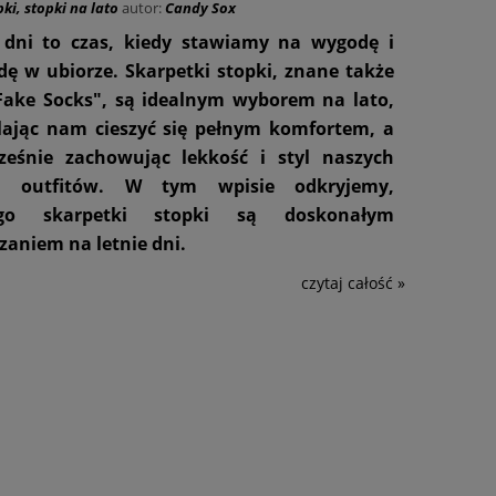
pki
,
stopki na lato
autor:
Candy Sox
 dni to czas, kiedy stawiamy na wygodę i
ę w ubiorze. Skarpetki stopki, znane także
Fake Socks", są idealnym wyborem na lato,
ając nam cieszyć się pełnym komfortem, a
ześnie zachowując lekkość i styl naszych
ch outfitów. W tym wpisie odkryjemy,
 z
Krótkie skarpetki męskie z wilkami
ego skarpetki stopki są doskonałym
zaniem na letnie dni.
23,99 zł
czytaj całość »
DO KOSZYKA