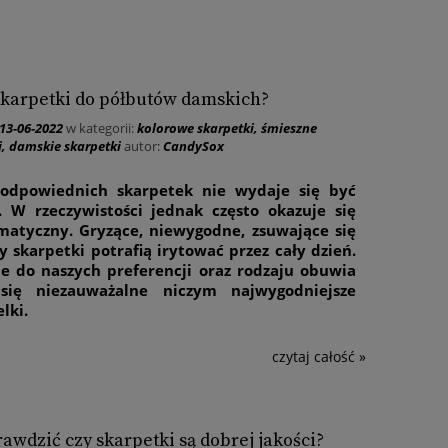
skarpetki do półbutów damskich?
13-06-2022
w kategorii:
kolorowe skarpetki
,
śmieszne
i
,
damskie skarpetki
autor:
CandySox
odpowiednich skarpetek nie wydaje się być
. W rzeczywistości jednak często okazuje się
matyczny. Gryzące, niewygodne, zsuwające się
y skarpetki potrafią irytować przez cały dzień.
e do naszych preferencji oraz rodzaju obuwia
się niezauważalne niczym najwygodniejsze
lki.
czytaj całość »
rawdzić czy skarpetki są dobrej jakości?