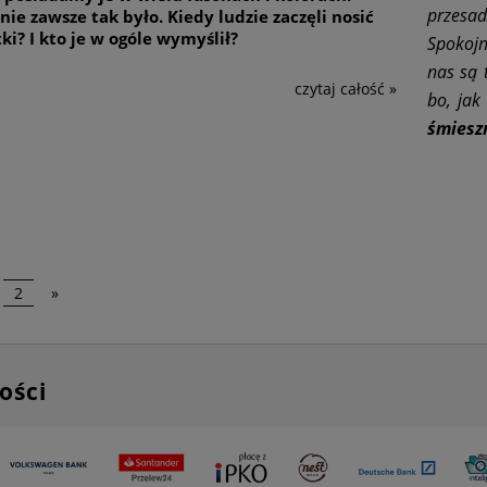
przesad
nie zawsze tak było. Kiedy ludzie zaczęli nosić
ki? I kto je w ogóle wymyślił?
Spokojn
nas są 
czytaj całość »
bo, jak
śmiesz
2
»
ości