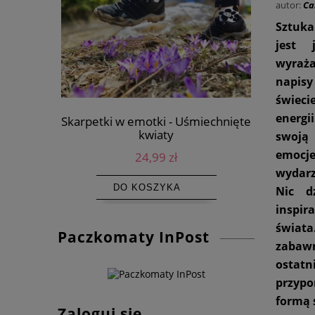
autor:
Ca
Sztuka
jest 
wyraż
napis
świec
energi
Skarpetki w emotki - Uśmiechnięte
Kolorowe 
kwiaty
swoją 
emocj
24,99 zł
wydarz
DO KOSZYKA
Nic d
inspi
świat
Paczkomaty InPost
zabaw
ostatn
przypo
formą s
Zaloguj się