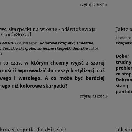
czytaj całość »
we skarpetki na wiosnę - odśwież swoją
Jakie 
z CandySox.pl
Dodano:
19-03-2023
w kategorii:
kolorowe skarpetki
,
śmieszne
skarpetk
i
,
damskie skarpetki
,
śmieszne skarpetki damskie
autor:
ox
Dobór 
trudny
 to czas, w którym chcemy wyjść z szarej
proble
nności i wprowadzić do naszych stylizacji coś
ze stop
wego i wesołego. A co może być bardziej
Dobran
ego niż kolorowe skarpetki?
staną 
pantofe
czytaj całość »
brać skarpetki dla dziecka?
Jak sp