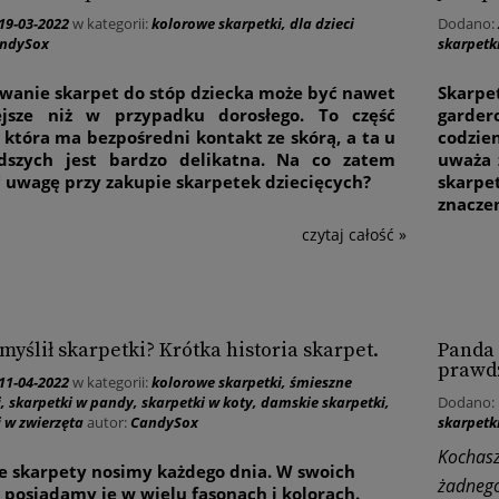
19-03-2022
w kategorii:
kolorowe skarpetki
,
dla dzieci
Dodano:
ndySox
skarpetk
wanie skarpet do stóp dziecka może być nawet
Skarpe
ejsze niż w przypadku dorosłego. To część
garde
 która ma bezpośredni kontakt ze skórą, a ta u
codzie
dszych jest bardzo delikatna. Na co zatem
uważa 
 uwagę przy zakupie skarpetek dziecięcych?
skarpe
znacze
czytaj całość »
myślił skarpetki? Krótka historia skarpet.
Panda 
prawdz
11-04-2022
w kategorii:
kolorowe skarpetki
,
śmieszne
i
,
skarpetki w pandy
,
skarpetki w koty
,
damskie skarpetki
,
Dodano:
i w zwierzęta
autor:
CandySox
skarpetk
Kochas
e skarpety nosimy każdego dnia. W swoich
żadneg
 posiadamy je w wielu fasonach i kolorach.