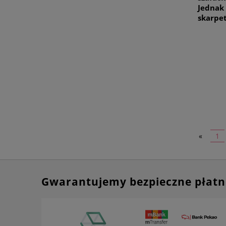
Jednak 
skarpet
«
1
Gwarantujemy bezpieczne płatn