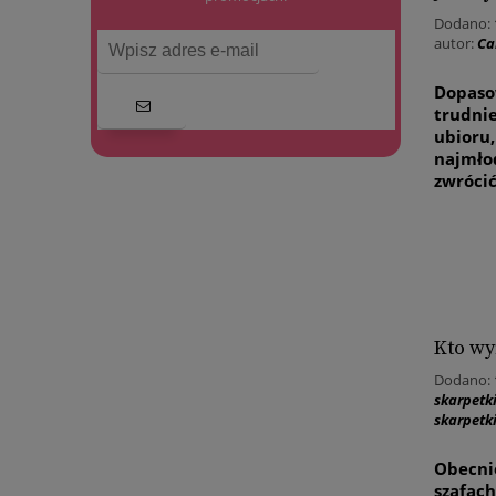
Dodano:
autor:
Ca
Dopaso
trudni
ubioru,
najmło
zwrócić
Kto wy
Dodano:
skarpetk
skarpetk
Obecni
szafach