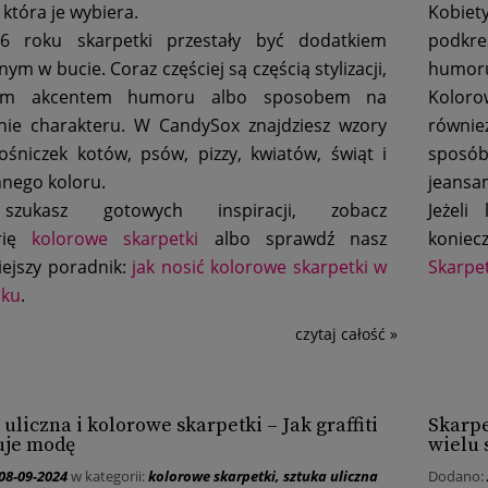
 która je wybiera.
Kobiet
 roku skarpetki przestały być dodatkiem
podkreś
ym w bucie. Coraz częściej są częścią stylizacji,
humor
ym akcentem humoru albo sposobem na
Koloro
nie charakteru. W CandySox znajdziesz wzory
równie
ośniczek kotów, psów, pizzy, kwiatów, świąt i
sposób
nnego koloru.
jeansam
 szukasz gotowych inspiracji, zobacz
Jeżeli
orię
kolorowe skarpetki
albo sprawdź nasz
koniec
iejszy poradnik:
jak nosić kolorowe skarpetki w
Skarpe
oku
.
czytaj całość »
 uliczna i kolorowe skarpetki – Jak graffiti
Skarpe
uje modę
wielu s
08-09-2024
w kategorii:
kolorowe skarpetki
,
sztuka uliczna
Dodano: