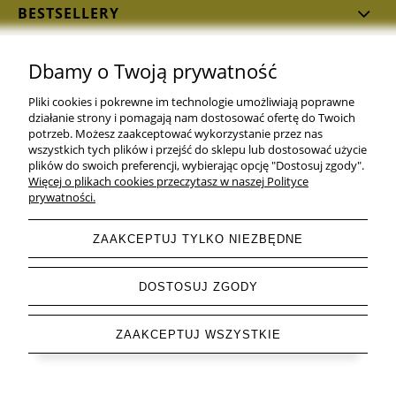
BESTSELLERY
Dbamy o Twoją prywatność
Pliki cookies i pokrewne im technologie umożliwiają poprawne
działanie strony i pomagają nam dostosować ofertę do Twoich
Dołącz do nas i bądź z nami na bieżąco!
potrzeb. Możesz zaakceptować wykorzystanie przez nas
wszystkich tych plików i przejść do sklepu lub dostosować użycie
plików do swoich preferencji, wybierając opcję "Dostosuj zgody".
Więcej o plikach cookies przeczytasz w naszej Polityce
prywatności.
NAJSŁODSZE SKARPETKI W SIECI
© 2016–2026 Wszelkie prawa zastrzeżone
ZAAKCEPTUJ TYLKO NIEZBĘDNE
pokaż pełną wersję strony
DOSTOSUJ ZGODY
Sklep internetowy Shoper.pl
ZAAKCEPTUJ WSZYSTKIE