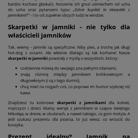
bardzo kochasz głaskać). Noszenie ich grozi uśmiechem od ucha
do ucha oraz pytaniami typu:
„Gdzie kupiłaś te skarpetki z
jamnikami?”
- i to od zupełnie obcych ludzi w windzie.
Skarpetki w jamniki - nie tylko dla
właścicieli jamników
Tak, wiemy - jamniki są specyficzne. Niby pies, a trochę jak długi
hot-dog z oczami. Ale właśnie dlatego są tak kochane! Nasze
skarpetki w jamniki
powstały z myślą o wszystkich, którzy:
codziennie mówią do swojego psa pełnymi zdaniami,
znają różnicę między jamnikiem krótkowłosym a
długowłosym (i są z tego dumni),
chcą mieć na nogach coś, co poprawi im humor szybciej niż
kawa.
Znajdziesz tu kolorowe
skarpetki z jamnikami
dla kobiet,
mężczyzn i dzieci. Mamy wersje z jamnikiem w czapce świętego
Mikołaja, w dresie, w okularach, a nawet takiego, co goni motyla. A
jeśli szukasz prezentu dla psiarza, to już wiesz, co wrzucić do
koszyka.
Prezent idealny? Jamnik na