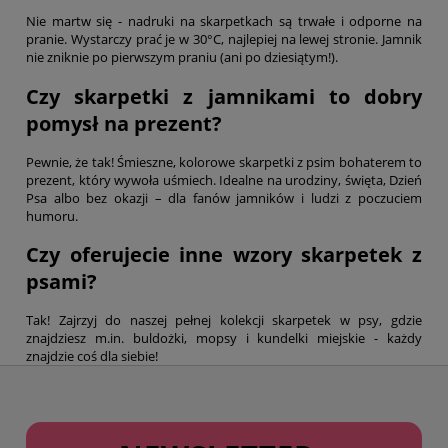
Nie martw się - nadruki na skarpetkach są trwałe i odporne na
pranie. Wystarczy prać je w 30°C, najlepiej na lewej stronie. Jamnik
nie zniknie po pierwszym praniu (ani po dziesiątym!).
Czy skarpetki z jamnikami to dobry
pomysł na prezent?
Pewnie, że tak! Śmieszne, kolorowe skarpetki z psim bohaterem to
prezent, który wywoła uśmiech. Idealne na urodziny, święta, Dzień
Psa albo bez okazji – dla fanów jamników i ludzi z poczuciem
humoru.
Czy oferujecie inne wzory skarpetek z
psami?
Tak! Zajrzyj do naszej pełnej kolekcji
skarpetek w psy
, gdzie
znajdziesz m.in. buldożki, mopsy i kundelki miejskie - każdy
znajdzie coś dla siebie!