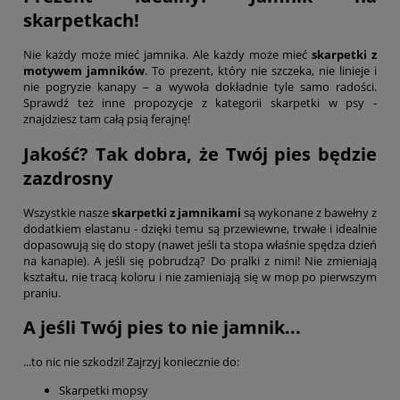
skarpetkach!
Nie każdy może mieć jamnika. Ale każdy może mieć
skarpetki z
motywem jamników
. To prezent, który nie szczeka, nie linieje i
nie pogryzie kanapy – a wywoła dokładnie tyle samo radości.
Sprawdź też inne propozycje z kategorii
skarpetki w psy
-
znajdziesz tam całą psią ferajnę!
Jakość? Tak dobra, że Twój pies będzie
zazdrosny
Wszystkie nasze
skarpetki z jamnikami
są wykonane z bawełny z
dodatkiem elastanu - dzięki temu są przewiewne, trwałe i idealnie
dopasowują się do stopy (nawet jeśli ta stopa właśnie spędza dzień
na kanapie). A jeśli się pobrudzą? Do pralki z nimi! Nie zmieniają
kształtu, nie tracą koloru i nie zamieniają się w mop po pierwszym
praniu.
A jeśli Twój pies to nie jamnik...
...to nic nie szkodzi! Zajrzyj koniecznie do:
Skarpetki mopsy