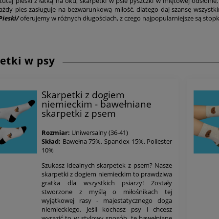
 tutaj pieski z łatką na oku, skarpetki w psie pyszczki w miętowej odsłonie
ażdy pies zasługuje na bezwarunkową miłość, dlatego daj szansę wszystki
Pieski/
oferujemy w różnych długościach, z czego najpopularniejsze są stopki 
etki w psy
Skarpetki z dogiem
niemieckim - bawełniane
skarpetki z psem
Rozmiar:
Uniwersalny (36-41)
Skład:
Bawełna 75%, Spandex 15%, Poliester
10%
Szukasz idealnych skarpetek z psem? Nasze
skarpetki z dogiem niemieckim to prawdziwa
gratka dla wszystkich psiarzy! Zostały
stworzone z myślą o miłośnikach tej
wyjątkowej rasy - majestatycznego doga
niemieckiego. Jeśli kochasz psy i chcesz
wyrazić to w stylowy sposób, te bawełniane