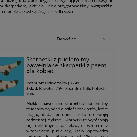
, a także grono psich przyjaciół z wystającymi, materiałowymi
m skarpetkom, jakie dla Ciebie przygotowaliśmy.
Skarpetki z
i modele za kostkę. Znajdź coś dla siebie!
Skarpetki z pudlem toy -
bawełniane skarpetki z psem
dla kobiet
Rozmiar:
Uniwersalny (36-41)
Skład:
Bawełna 75%, Spandex 15%, Poliester
10%
Miękkie, bawełniane skarpetki z pudlem toy
to idealny wybór dla miłośniczek psów, które
pragną dodać odrobinę uroku do swojej
codziennej stylizacji. Skarpetki te wyróżniają
się delikatnym, pastelowym wzorem z
wizerunkiem pudla toy, który wprowadza
radosny, ale subtelny akcent. Wykonane z