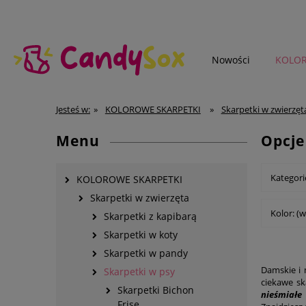
Nowości
KOLOR
SKARPETKI MĘSKIE
Jesteś w:
»
KOLOROWE SKARPETKI
»
Skarpetki w zwierzęt
Menu
Opcje
Kategori
KOLOROWE SKARPETKI
Skarpetki w zwierzęta
Kolor: (w
Skarpetki z kapibarą
Skarpetki w koty
Skarpetki w pandy
Damskie i 
Skarpetki w psy
ciekawe sk
Skarpetki Bichon
nieśmiałe 
Frise