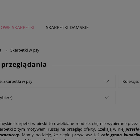
OWE SKARPETKI
SKARPETKI DAMSKIE
DZIECKO
więcej
a
»
Skarpetki w psy
 przeglądania
e: Skarpetki w psy
Kolekcja:
ybierz)
męskie skarpetki w pieski to uwielbiane modele, chętnie wybierane przez n
arpetki z tym motywem, ruszaj na przegląd oferty. Czekają w niej
przesło
sznaucery.
Mamy nadzieję, że ciepło przywitasz też
całe grono kundel