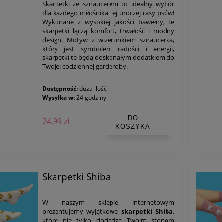
Skarpetki ze sznaucerem to idealny wybór
dla każdego miłośnika tej uroczej rasy psów!
Wykonane z wysokiej jakości bawełny, te
skarpetki łączą komfort, trwałość i modny
design. Motyw z wizerunkiem sznaucerka,
który jest symbolem radości i energii,
skarpetki te będą doskonałym dodatkiem do
Twojej codziennej garderoby.
Dostępność:
duża ilość
Wysyłka w:
24 godziny
DO
24,99 zł
KOSZYKA
Skarpetki Shiba
W naszym sklepie internetowym
prezentujemy wyjątkowe
skarpetki Shiba
,
które nie tylko dodadzą Twoim stopom